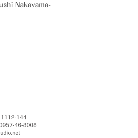
shi Nakayama-
2
112-144
 0957-46-8008
udio.net