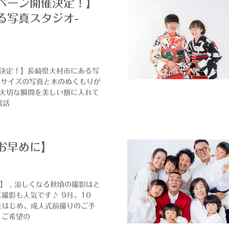
ペーン開催決定！】
る写真スタジオ-
決定！】長崎県大村市にある写
o A4サイズの写真と木のぬくもりが
大切な瞬間を美しい額に入れて
電話
お早めに】
】 . 涼しくなる秋頃の撮影はと
撮影も人気です♪ 9月、10
をはじめ、成人式前撮りのご予
 ご希望の