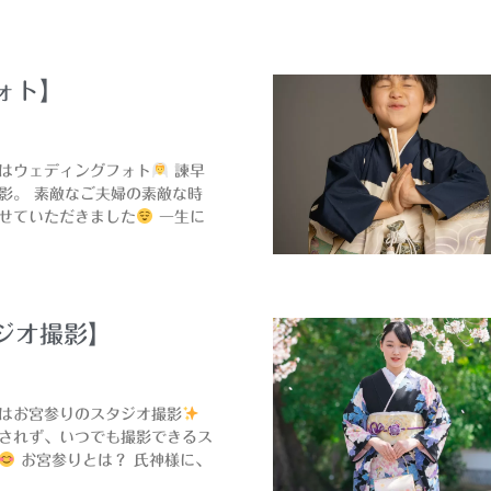
ォト】
はウェディングフォト
‍ 諫早
影。 素敵なご夫婦の素敵な時
せていただきました
一生に
ジオ撮影】
はお宮参りのスタジオ撮影
されず、いつでも撮影できるス
お宮参りとは？ 氏神様に、